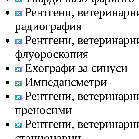
Рентгени, ветеринарн
радиография
Рентгени, ветеринарн
флуороскопия
Ехографи за синуси
Импедансметри
Рентгени, ветеринарни
преносими
Рентгени, ветеринарни
стационарни