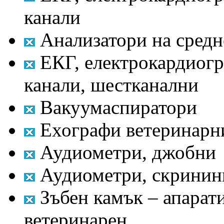
канали
Анализатори на средн
ЕКГ, електрокардиогр
канали, шестканални
Вакуумаспиратори
Ехографи ветеринарн
Аудиометри, джобни
Аудиометри, скринин
Зъбен камък – апарати
ветеринарен