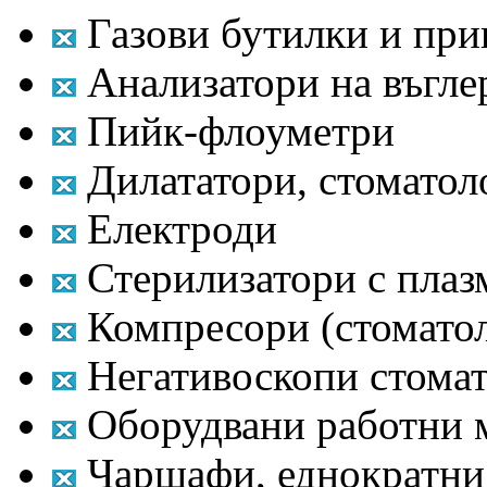
Газови бутилки и пр
Анализатори на въгле
Пийк-флоуметри
Дилататори, стоматол
Електроди
Стерилизатори с плаз
Компресори (стомато
Негативоскопи стома
Оборудвани работни м
Чаршафи, еднократни