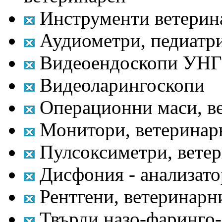
Инструменти ветерин
Аудиометри, педиатр
Видеоендоскопи УНГ
Видеоларингоскопи
Операционни маси, в
Монитори, ветеринар
Пулсоксиметри, вете
Дисфония - анализато
Рентгени, ветеринарн
Твърди назо-фаринго