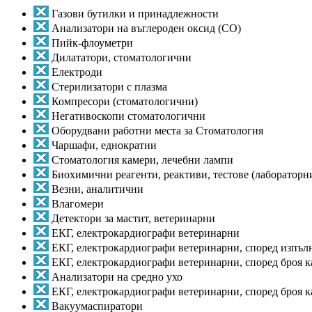
Газови бутилки и принадлежности
Анализатори на въглероден оксид (CO)
Пийк-флоуметри
Дилататори, стоматологични
Електроди
Стерилизатори с плазма
Компресори (стоматологични)
Негативоскопи стоматологични
Оборудвани работни места за Стоматология
Чаршафи, еднократни
Стоматология камери, лечебни лампи
Биохимични реагенти, реактиви, тестове (лабораторн
Везни, аналитични
Влагомери
Детектори за мастит, ветеринарни
ЕКГ, електрокардиографи ветеринарни
ЕКГ, електрокардиографи ветеринарни, според изпъл
ЕКГ, електрокардиографи ветеринарни, според броя 
Анализатори на средно ухо
ЕКГ, електрокардиографи ветеринарни, според броя к
Вакуумаспиратори