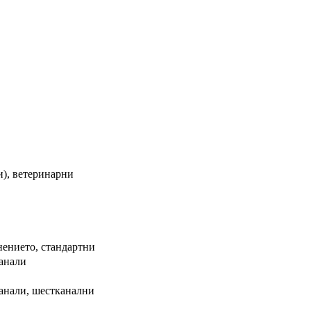
и), ветеринарни
нението, стандартни
канали
анали, шестканални