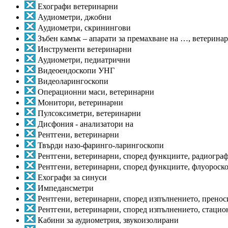
Ехографи ветеринарни
Аудиометри, джобни
Аудиометри, скринингови
Зъбен камък – апарати за премахване на …, ветерина
Инструменти ветеринарни
Аудиометри, педиатрични
Видеоендоскопи УНГ
Видеоларингоскопи
Операционни маси, ветеринарни
Монитори, ветеринарни
Пулсоксиметри, ветеринарни
Дисфония - анализатори на
Рентгени, ветеринарни
Твърди назо-фаринго-ларингоскопи
Рентгени, ветеринарни, според функциите, радиогра
Рентгени, ветеринарни, според функциите, флуороск
Ехографи за синуси
Импедансметри
Рентгени, ветеринарни, според изпълнението, прено
Рентгени, ветеринарни, според изпълнението, стаци
Кабини за аудиометрия, звукоизолирани