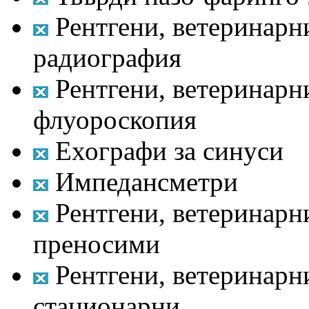
Рентгени, ветеринарн
радиография
Рентгени, ветеринарн
флуороскопия
Ехографи за синуси
Импедансметри
Рентгени, ветеринарни
преносими
Рентгени, ветеринарни
стационарни