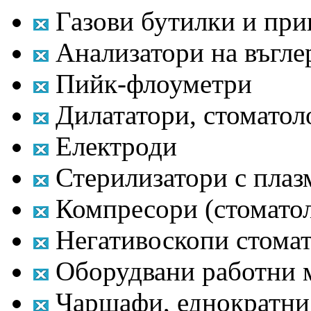
Газови бутилки и пр
Анализатори на въгле
Пийк-флоуметри
Дилататори, стоматол
Електроди
Стерилизатори с плаз
Компресори (стомато
Негативоскопи стома
Оборудвани работни м
Чаршафи, еднократни