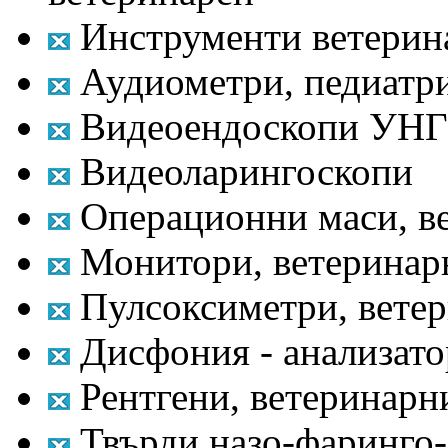
Инструменти ветерин
Аудиометри, педиатр
Видеоендоскопи УНГ
Видеоларингоскопи
Операционни маси, в
Монитори, ветеринар
Пулсоксиметри, вете
Дисфония - анализато
Рентгени, ветеринарн
Твърди назо-фаринго