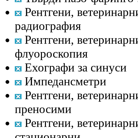
Рентгени, ветеринарн
радиография
Рентгени, ветеринарн
флуороскопия
Ехографи за синуси
Импедансметри
Рентгени, ветеринарни
преносими
Рентгени, ветеринарни
стационарни