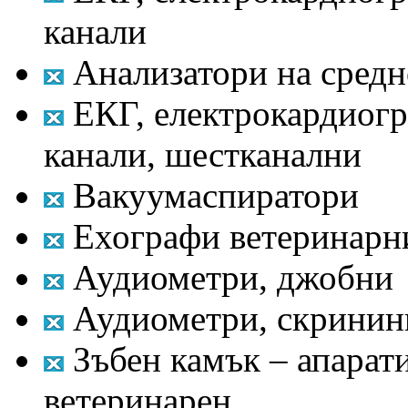
канали
Анализатори на средн
ЕКГ, електрокардиогр
канали, шестканални
Вакуумаспиратори
Ехографи ветеринарн
Аудиометри, джобни
Аудиометри, скринин
Зъбен камък – апарати
ветеринарен