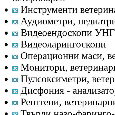
Инструменти ветерин
Аудиометри, педиатр
Видеоендоскопи УНГ
Видеоларингоскопи
Операционни маси, в
Монитори, ветеринар
Пулсоксиметри, вете
Дисфония - анализато
Рентгени, ветеринарн
Твърди назо-фаринго