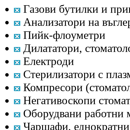
Газови бутилки и пр
Анализатори на въгле
Пийк-флоуметри
Дилататори, стоматол
Електроди
Стерилизатори с плаз
Компресори (стомато
Негативоскопи стома
Оборудвани работни м
Чаршафи, еднократни