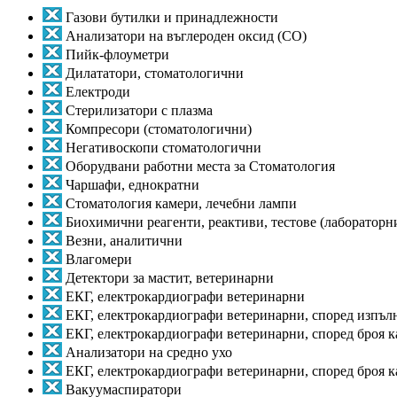
Газови бутилки и принадлежности
Анализатори на въглероден оксид (CO)
Пийк-флоуметри
Дилататори, стоматологични
Електроди
Стерилизатори с плазма
Компресори (стоматологични)
Негативоскопи стоматологични
Оборудвани работни места за Стоматология
Чаршафи, еднократни
Стоматология камери, лечебни лампи
Биохимични реагенти, реактиви, тестове (лабораторн
Везни, аналитични
Влагомери
Детектори за мастит, ветеринарни
ЕКГ, електрокардиографи ветеринарни
ЕКГ, електрокардиографи ветеринарни, според изпъл
ЕКГ, електрокардиографи ветеринарни, според броя 
Анализатори на средно ухо
ЕКГ, електрокардиографи ветеринарни, според броя к
Вакуумаспиратори