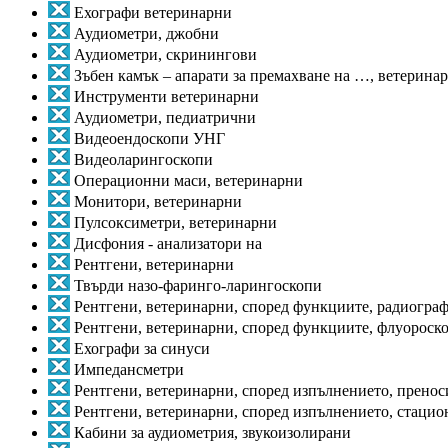
Ехографи ветеринарни
Аудиометри, джобни
Аудиометри, скринингови
Зъбен камък – апарати за премахване на …, ветерина
Инструменти ветеринарни
Аудиометри, педиатрични
Видеоендоскопи УНГ
Видеоларингоскопи
Операционни маси, ветеринарни
Монитори, ветеринарни
Пулсоксиметри, ветеринарни
Дисфония - анализатори на
Рентгени, ветеринарни
Твърди назо-фаринго-ларингоскопи
Рентгени, ветеринарни, според функциите, радиогра
Рентгени, ветеринарни, според функциите, флуороск
Ехографи за синуси
Импедансметри
Рентгени, ветеринарни, според изпълнението, прено
Рентгени, ветеринарни, според изпълнението, стаци
Кабини за аудиометрия, звукоизолирани