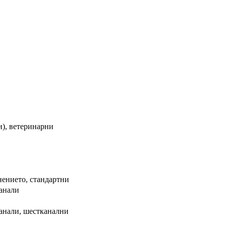
и), ветеринарни
нението, стандартни
канали
анали, шестканални