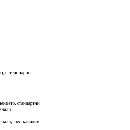
и), ветеринарни
нението, стандартни
канали
анали, шестканални