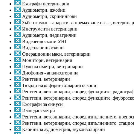
Ехографи ветеринарни
Аудиометри, джобни
Аудиометри, скринингови
Зъбен камък – апарати за премахване на …, ветерина
Инструменти ветеринарни
Аудиометри, педиатрични
Видеоендоскопи УНГ
Видеоларингоскопи
Операционни маси, ветеринарни
Монитори, ветеринарни
Пулсоксиметри, ветеринарни
Дисфония - анализатори на
Рентгени, ветеринарни
Твърди назо-фаринго-ларингоскопи
Рентгени, ветеринарни, според функциите, радиогра
Рентгени, ветеринарни, според функциите, флуороск
Ехографи за синуси
Импедансметри
Рентгени, ветеринарни, според изпълнението, прено
Рентгени, ветеринарни, според изпълнението, стаци
Кабини за аудиометрия, звукоизолирани