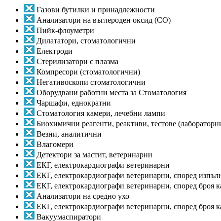
Газови бутилки и принадлежности
Анализатори на въглероден оксид (CO)
Пийк-флоуметри
Дилататори, стоматологични
Електроди
Стерилизатори с плазма
Компресори (стоматологични)
Негативоскопи стоматологични
Оборудвани работни места за Стоматология
Чаршафи, еднократни
Стоматология камери, лечебни лампи
Биохимични реагенти, реактиви, тестове (лабораторн
Везни, аналитични
Влагомери
Детектори за мастит, ветеринарни
ЕКГ, електрокардиографи ветеринарни
ЕКГ, електрокардиографи ветеринарни, според изпъл
ЕКГ, електрокардиографи ветеринарни, според броя 
Анализатори на средно ухо
ЕКГ, електрокардиографи ветеринарни, според броя к
Вакуумаспиратори